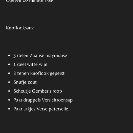
Opeten 10 minuten
😂
Knoflooksaus:
3 delen Zaanse mayonaise
1 deel witte wijn
8 tenen knoflook geperst
Snufje zout
Scheutje Gember siroop
Paar druppels Vers citroensap
Paar takjes Verse peterselie.