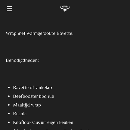
Ga
direct
naar
de
Wrap met warmgerookte Bavette.
hoofdinhoud
Benodigdheden:
Bavette of vinkelap
Beefbooster bbq rub
Maaltijd wrap
Rucola
Knoflooksaus uit eigen keuken