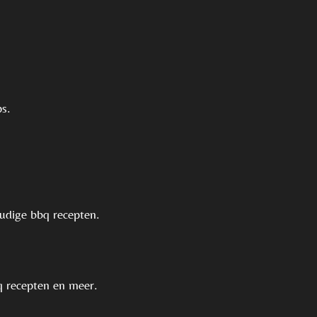
ps.
oudige bbq recepten.
bq recepten en meer.