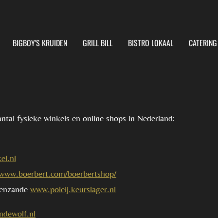
BIGBOY'S KRUIDEN
GRILL BILL
BISTRO LOKAAL
CATERIN
antal fysieke winkels en online shops in Nederland:
l.nl
/www.boerbert.com/boerbertshop/
avenzande
www.poleij.keurslager.nl
ndewolf.nl