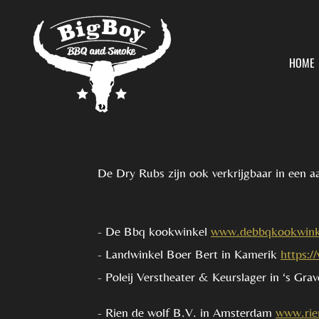
Ga
direct
HOME
naar
de
hoofdinhoud
De Dry Rubs zijn ook verkrijgbaar in een a
- De Bbq kookwinkel
www.debbqkookwinke
- Landwinkel Boer Bert in Kamerik
https:/
- Poleij Verstheater & Keurslager in ‘s Gr
- Rien de wolf B.V. in Amsterdam
www.rie