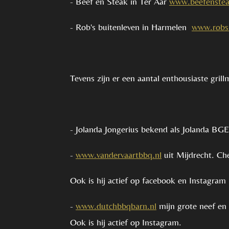
- Beef en Steak in Ter Aar
www.beefenstea
- Rob's buitenleven in Harmelen
www.robsb
Tevens zijn er een aantal enthousiaste gri
- Jolanda Jongerius bekend als Jolanda B
-
www.vandervaartbbq.nl
uit Mijdrecht. Ch
Ook is hij actief op facebook en Instagram
-
www.dutchbbqbarn.nl
mijn grote neef en 
Ook is hij actief op Instagram.