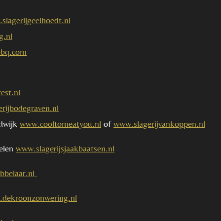
slagerijgeelhoedt.nl
g.nl
lbbq.com
est.nl
rijbodegraven.nl
ldwijk
www.cooltomeatyou.nl
of
www.slagerijvankoppen.nl
kelen
www.slagerijsjaakbaatsen.nl
bbelaar.nl
dekroonzonwering.nl