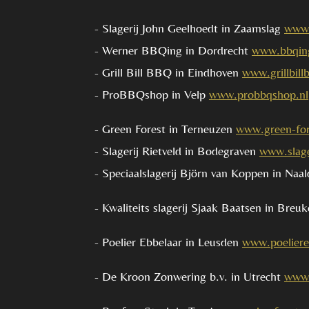
- Slagerij John Geelhoedt in Zaamslag
www.
- Werner BBQing in Dordrecht
www.bbqin
- Grill Bill BBQ in Eindhoven
www.grillbil
- ProBBQshop in Velp
www.probbqshop.nl
- Green Forest in Terneuzen
www.green-for
- Slagerij Rietveld in Bodegraven
www.slage
- Speciaalslagerij Björn van Koppen in Naa
- Kwaliteits slagerij Sjaak Baatsen in Breu
- Poelier Ebbelaar in Leusden
www.poeliere
- De Kroon Zonwering b.v. in Utrecht
www.