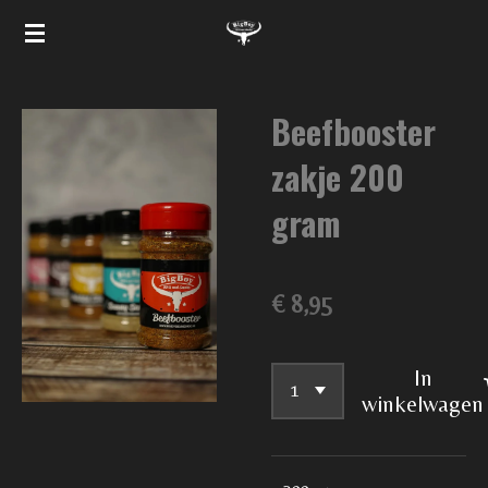
Ga
direct
naar
Beefbooster
de
hoofdinhoud
zakje 200
gram
€ 8,95
In
winkelwagen