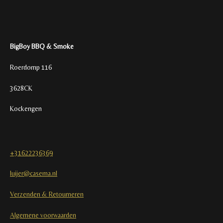
BigBoy BBQ & Smoke
Roerdomp 116
3628CK
Kockengen
+31622236369
luijer@casema.nl
Verzenden & Retourneren
Algemene voorwaarden