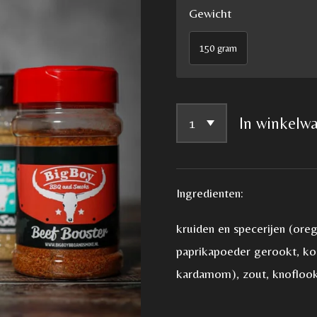
Gewicht
150 gram
In winkelw
Ingredienten:
kruiden en specerijen (orega
paprikapoeder gerookt, kor
kardamom), zout, knoflookg