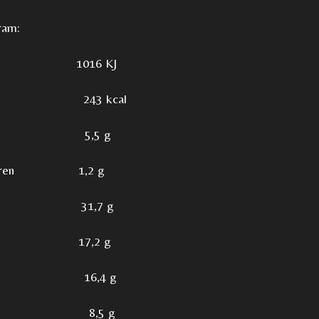
ram:
1016 KJ
243 kcal
 5,5 g
 vetzuren 1,2 g
en 31,7 g
kers 17,2 g
16,4 g
n 8,5 g