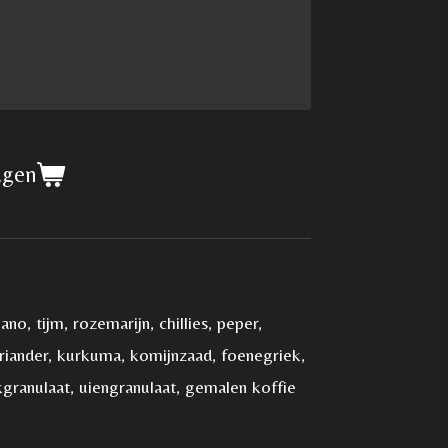
agen
no, tijm, rozemarijn, chillies, peper,
iander, kurkuma, komijnzaad, foenegriek,
ranulaat, uiengranulaat, gemalen koffie