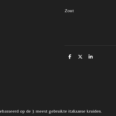
Zout 2
D
D
S
e
e
h
l
e
a
e
l
r
n
e
basseerd op de 3 meest gebruikte italiaanse kruiden.