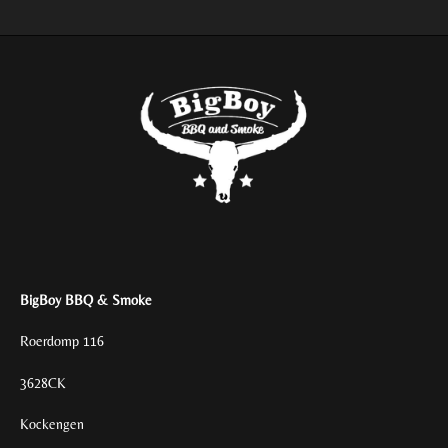
n
e
n
BigBoy BBQ & Smoke
Roerdomp 116
3628CK
Kockengen