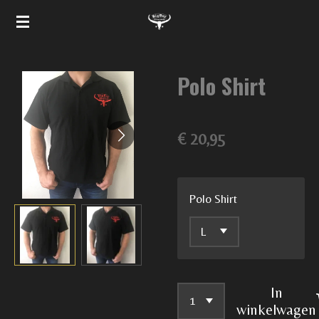
Ga
direct
naar
Polo Shirt
de
hoofdinhoud
€ 20,95
Polo Shirt
In
winkelwagen