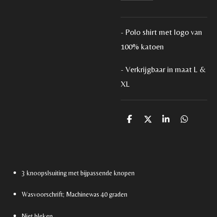
- Polo shirt met logo van
100% katoen
- Verkrijgbaar in maat L &
XL
D
D
S
D
e
e
h
e
l
e
a
l
e
l
r
e
n
e
n
3 knoopslsuiting met bijpassende knopen
Wasvoorschrift; Machinewas 40 graden
Niet bleken