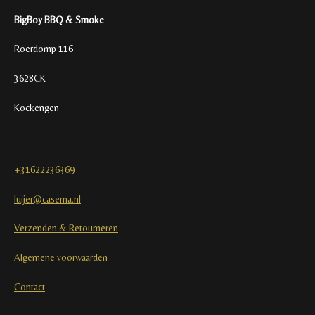
BigBoy BBQ & Smoke
Roerdomp 116
3628CK
Kockengen
+31622236369
luijer@casema.nl
Verzenden & Retourneren
Algemene voorwaarden
Contact