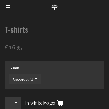
Ga
direct
naar
T-shirts
de
hoofdinhoud
€ 16,95
T-shirt
In winkelwagen