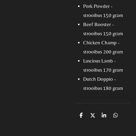
Pork Powder -
strooibus 150 gram
Beef Booster -
strooibus 150 gram
Chicken Champ -
strooibus 200 gram
Luscious Lamb -
strooibus 170 gram
Dutch Doppio -
strooibus 180 gram
D
D
S
D
e
e
h
e
l
e
a
l
e
l
r
e