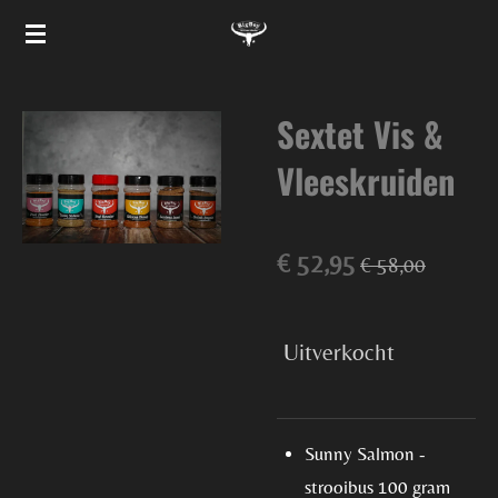
Ga
direct
naar
Sextet Vis &
de
hoofdinhoud
Vleeskruiden
€ 52,95
€ 58,00
Uitverkocht
Sunny Salmon -
strooibus 100 gram