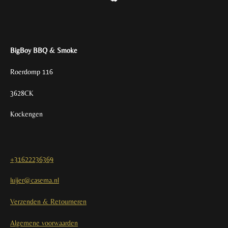
BigBoy BBQ & Smoke
Roerdomp 116
3628CK
Kockengen
+31622236369
luijer@casema.nl
Verzenden & Retourneren
Algemene voorwaarden