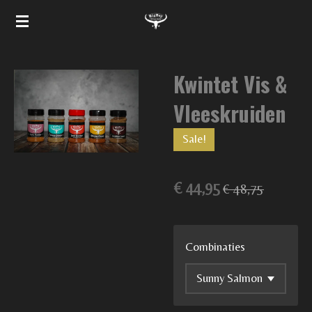
Ga
direct
naar
Kwintet Vis &
de
hoofdinhoud
Vleeskruiden
Sale!
€ 44,95
€ 48,75
Combinaties