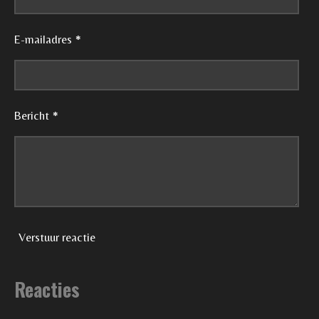
0
n
n
n
n
s
E-mailadres *
t
e
r
r
Bericht *
e
n
Verstuur reactie
Reacties