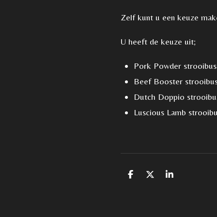
Zelf kunt u een keuze make
U heeft de keuze uit;
Pork Powder strooibus
Beef Booster strooibu
Dutch Doppio strooibu
Luscious Lamb strooib
D
D
S
e
e
h
l
e
a
e
l
r
n
e