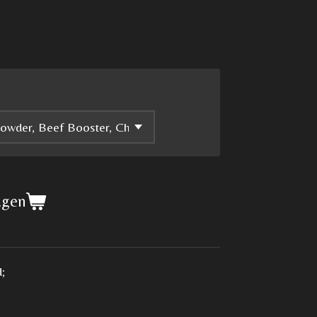
agen
;