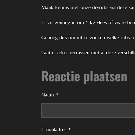
m
e
e
e
e
e
Maak kennis met onze dryrubs via deze sam
i
e
r
r
r
r
r
n
n
Er zit genoeg in om 1 kg vlees of vis te ber
r
r
r
r
g
e
e
e
e
:
Genoeg dus om uit te zoeken welke rubs u h
n
n
n
n
0
Laat u zeker verrassen met al deze verschi
s
t
Reactie plaatsen
e
r
Naam *
r
e
n
E-mailadres *