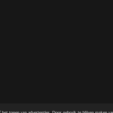
 het tonen van advertenties. Door gebruik te blijven maken va