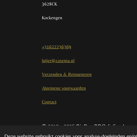
3628CK
Kockengen
+31622236369
luijer@casema.nl
Verzenden & Retourneren
Algemene voorwaarden
Contact
© 2019 - 2026 BigBoy BBQ & Smoke
Deze website gebruikt cookies voor analyse-doeleinden en/of