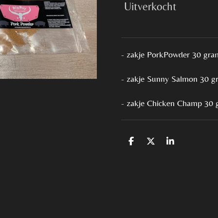
Uitverkocht
- zakje PorkPowder 30 gra
- zakje Sunny Salmon 30 g
- zakje Chicken Champ 30
D
D
S
e
e
h
l
e
a
e
l
r
n
e