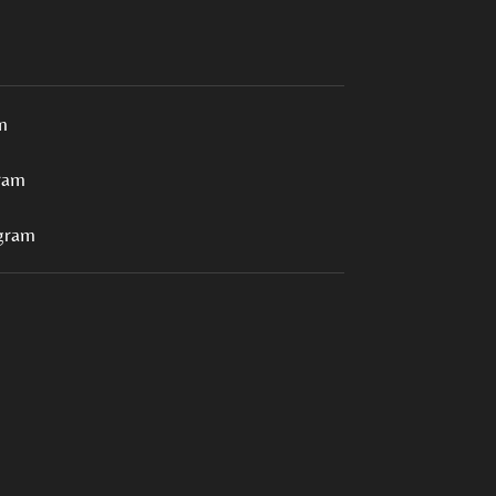
m
ram
 gram